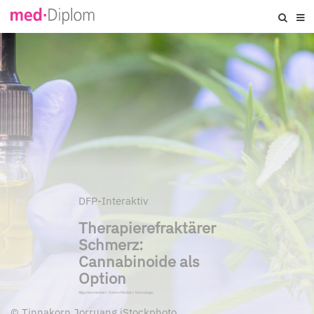
DFP-Interaktiv
Therapierefraktärer
Schmerz:
Cannabinoide als
Option
Allgemeinmedizin
|
Innere Medizin
|
Neurologie
©
Tinnakorn Jorruang iStockphoto