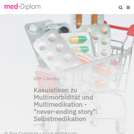
DFP-Literatur
Kasuistiken zu
Multimorbidität und
Multimedikation -
"never-ending story":
Selbstmedikation
Allgemeinmedizin
©
Яна Солодкая - stock.adobe.com