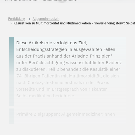
Fortbildung
Allgemeinmedizin
Kasuistiken zu Multimorbidität und Multimedikation - "never-ending story": Selb
Diese Artikelserie verfolgt das Ziel,
Entscheidungsstrategien in ausgewählten Fällen
1
aus der Praxis anhand der Ariadne-Prinzipien
unter Berücksichtigung wissenschaftlicher Evidenz
zu diskutieren. Teil 2 behandelt die Kasuistik einer
74-jährigen Patientin mit Multimorbidität, die sich
nach Cholezystektomie erstmals in der Praxis
vorstellte und im Erstgespräch von riskanter
Selbstmedikation berichtete.
Primäre Zielgruppen: Allgemeinmediziner:innen