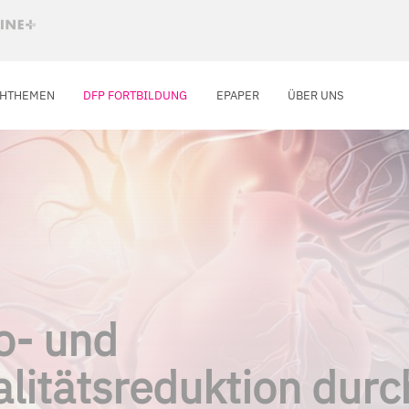
CHTHEMEN
DFP FORTBILDUNG
EPAPER
ÜBER UNS
o- und
litätsreduktion durc