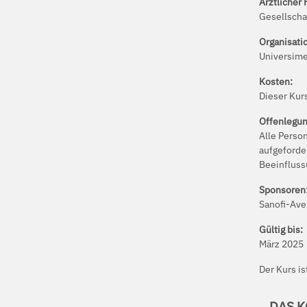
Ärztlicher 
Gesellscha
Organisati
Universim
Kosten:
Dieser Kurs
Offenlegu
Alle Perso
aufgeforde
Beeinfluss
Sponsoren
Sanofi-Av
Gültig bis:
März 2025
Der Kurs is
DAS K