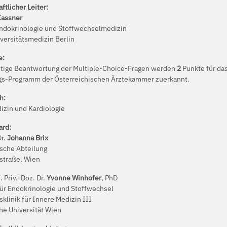
tlicher Leiter:
Kassner
 Endokrinologie und Stoffwechselmedizin
iversitätsmedizin Berlin
e:
chtige Beantwortung der Multiple-Choice-Fragen werden
2
Punkte für da
gs-Programm der Österreichischen Ärztekammer zuerkannt.
h:
izin und Kardiologie
ard:
Dr.
Johanna Brix
ische Abteilung
dstraße, Wien
. Priv.-Doz. Dr.
Yvonne Winhofer
, PhD
für Endokrinologie und Stoffwechsel
sklinik für Innere Medizin III
he Universität Wien