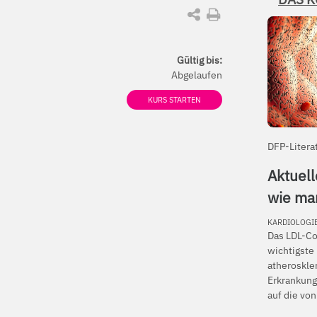
Gültig bis:
Abgelaufen
KURS STARTEN
DFP-Litera
Aktuell
wie man
KARDIOLOGIE
Das LDL-Col
wichtigste 
atheroskle
Erkrankung
auf die von