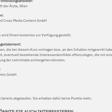
Fortbildungsanbieter:
ft der Ärzte, Wien
on:
ed Cross Media Content GmbH
 wird Ihnen kostenlos zur Verfügung gestellt.
ngsstatement:
nen, die bei diesem Kurs vortragen bzw. an den Inhalten mitgewirkt ha
rt, eventuell bestehende Interessenkonflikte offenzulegen, die mit ein
ung der Lehrinhalte einhergehen könnten.
:
entis GmbH
t bereits abgelaufen. Sie erhalten dafür keine Punkte mehr.
ÖNNTE SIE AUCH INTERESSIEREN