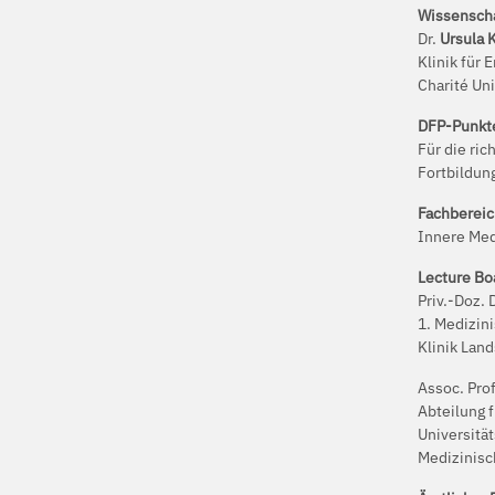
Wissenschaf
Dr.
Ursula 
Klinik für
Charité Un
DFP-Punkt
Für die ri
Fortbildun
Fachbereic
Innere Med
Lecture Bo
Priv.-Doz. 
1. Medizin
Klinik Lan
Assoc. Prof
Abteilung 
Universität
Medizinisc