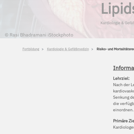
Lipi
Kardiologie & Gefä
©
Rasi Bhadramani iStockphoto
Fortbildung
Kardiologie & Gefäßmedizin
Risiko- und Mortalitätsr
Informa
Lehrziel:
Nach der L
kardiovask
Senkung de
die verfüg
einordnen.
Primäre Zi
Kardiologe