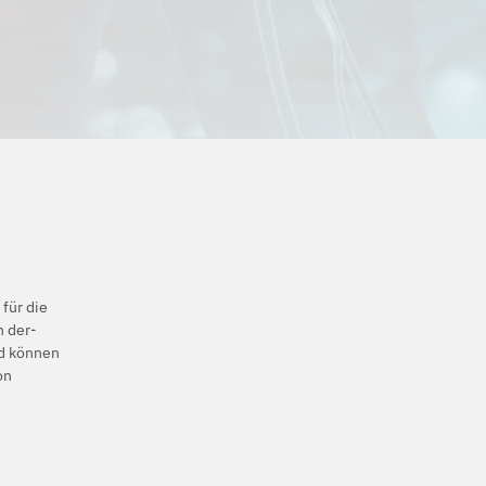
für die
n der-
nd können
on