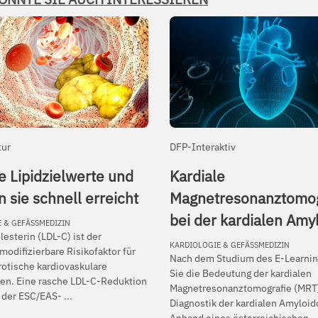
tur
DFP-Interaktiv
e Lipidzielwerte und
Kardiale
 sie schnell erreicht
Magnetresonanztomog
bei der kardialen Amy
 & GEFÄSSMEDIZIN
esterin (LDL-C) ist der
KARDIOLOGIE & GEFÄSSMEDIZIN
modifizierbare Risikofaktor für
Nach dem Studium des E-Learni
rotische kardiovaskulare
Sie die Bedeutung der kardialen
en. Eine rasche LDL-C-Reduktion
Magnetresonanztomografie (MRT)
 der ESC/EAS- ...
Diagnostik der kardialen Amyloid
Anhand eines österreichischen ..