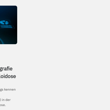
rafie
loidose
ngs kennen
 in der
ose.
.