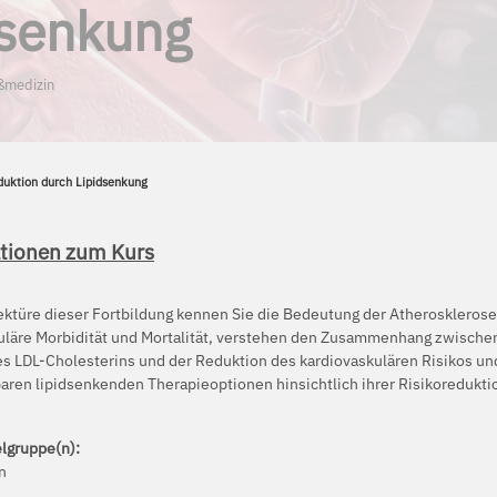
dsenkung
ßmedizin
eduktion durch Lipidsenkung
tionen zum Kurs
ektüre dieser Fortbildung kennen Sie die Bedeutung der Atherosklerose 
uläre Morbidität und Mortalität, verstehen den Zusammenhang zwische
s LDL-Cholesterins und der Reduktion des kardiovaskulären Risikos u
baren lipidsenkenden Therapieoptionen hinsichtlich ihrer Risikoredukti
elgruppe(n):
n