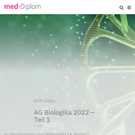
DFP-Video
AG Biologika 2022 –
Teil 1
Dermatologie
©
iStockphoto.com/MARHARYTA MARKO