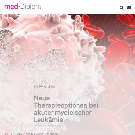
DFP-Video
Neue
Therapieoptionen bei
akuter myeloischer
Leukämie
Innere Medizin
|
Hämatologie
|
Onkologie
©
Dr_Microbe iStockphoto